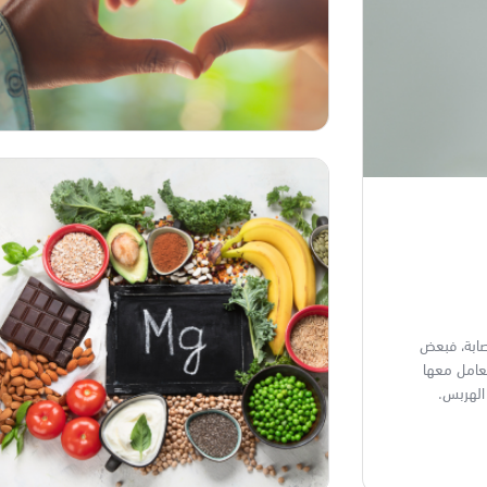
صابة، فبعض
تعامل معها
الهربس.