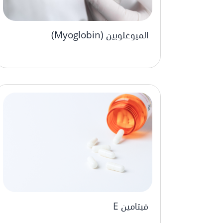
الميوغلوبين (Myoglobin)
فيتامين E