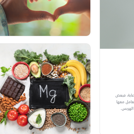
صابة، فبعض
تعامل معها
الهربس.