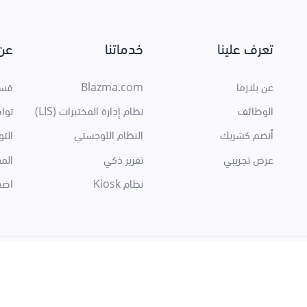
تعرف علينا
خدماتنا
عن 
عن بلازما
Blazma.com
قسم
الوظائف
نظام إدارة المختبرات (LIS)
توا
أنضم كشريك
النظام اللوجستي
الت
عرض تجريبي
تقرير ذكي
المق
نظام Kiosk
اضغ