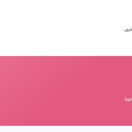
خرى.
فورا