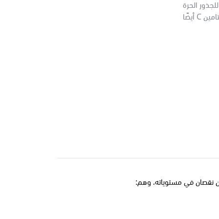
لجذور الحرة
دور في الإصابة بمرض القلب والسرطان والأمراض الأخرى. يساعد فيتامين C أيضًا
ن نقصان في مستوياته، وهم: