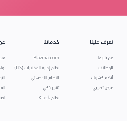
تعرف علينا
خدماتنا
عن 
عن بلازما
Blazma.com
قسم
الوظائف
نظام إدارة المختبرات (LIS)
توا
أنضم كشريك
النظام اللوجستي
الت
عرض تجريبي
تقرير ذكي
المق
نظام Kiosk
اضغ