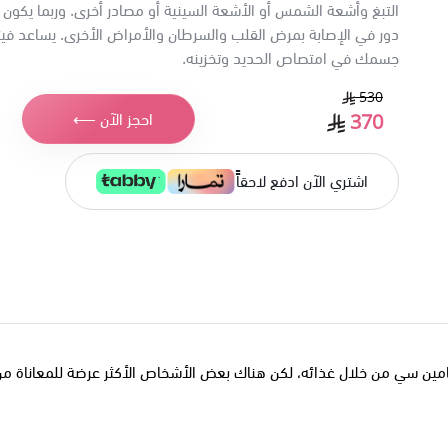
التبغ وأشعة الشمس أو الأشعة السينية أو مصادر أخرى. وربما يكون ل
جسمك في امتصاص الحديد وتخزينه.
530
370
احجز الآن ⟵
اشتري الآن ادفع لاحقاًً
مين سي من خلال غذائه، لكن هناك بعض الأشخاص الأكثر عرضة للمعاناة م