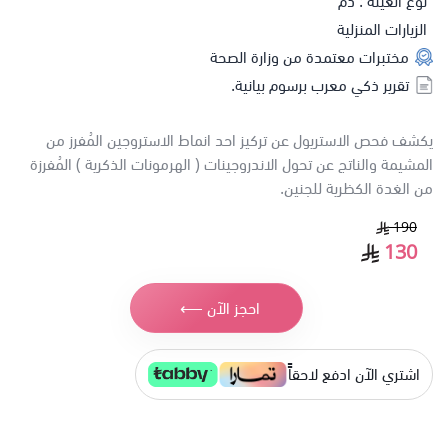
نوع العينة : دم
الزيارات المنزلية
مختبرات معتمدة من وزارة الصحة
تقرير ذكي معرب برسوم بيانية.
يكشف فحص الاستريول عن تركيز احد انماط الاستروجين المُفرز من
المشيمة والناتج عن تحول الاندروجينات ( الهرمونات الذكرية ) المُفرزة
من الغدة الكظرية للجنين.
190
130
احجز الآن ⟵
اشتري الآن ادفع لاحقاًً