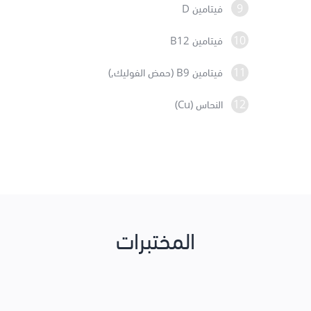
9
فيتامين D
10
فيتامين B12
11
فيتامين B9 (حمض الفوليك,)
12
النحاس (Cu)
المختبرات