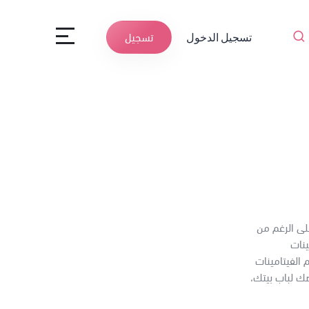
تسجيل الدخول
تسجيل
لى الرغم من
نات
والمعادن من بلازما تشمل على ٣ من أهم الفيتامينات
فحصك لباب بيتك،