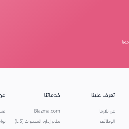
فورا
تعرف علينا
خدماتنا
عن 
عن بلازما
Blazma.com
قسم
الوظائف
نظام إدارة المختبرات (LIS)
توا