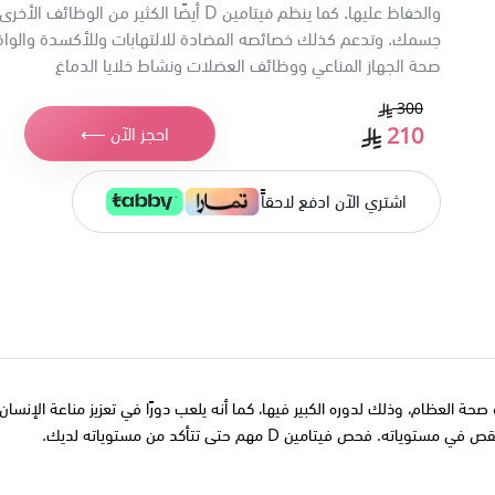
والحفاظ عليها. كما ينظم فيتامين D أيضًا الكثير من الوظائف
جسمك. وتدعم كذلك خصائصه المضادة للالتهابات وللأكسدة والواق
صحة الجهاز المناعي ووظائف العضلات ونشاط خلايا الدماغ
300
210
احجز الآن ⟵
اشتري الآن ادفع لاحقاًً
حة العظام، وذلك لدوره الكبير فيها، كما أنه يلعب دورًا في تعزيز مناعة الإنس
ن نقص في مستوياته. فحص فيتامين
D
مهم حتى تتأكد من مستوياته لديك.