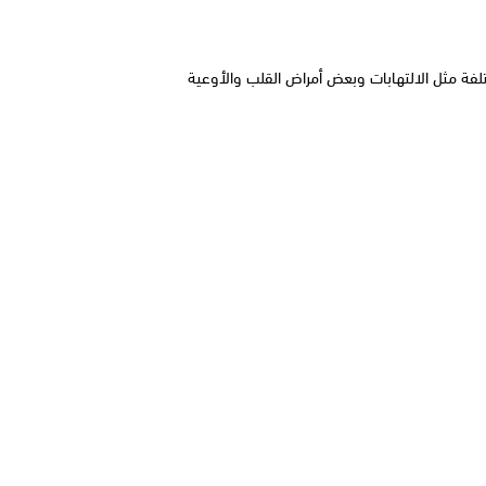
جدير بالذكر أن استمرار انخفاض فيتامين د وعدم تلقي العلاج المناسب من شأنه أن يرفع من خطر الإصابة بالعديد من المشاكل الصحية المختلفة مثل الالتهابات وبعض أمراض القلب والأوعية 